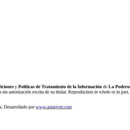
iciones
y
Políticas de Tratamiento de la Información
de
La Poderos
sin autorización escrita de su titular. Reproduction in whole or in part, 
s. Desarrollado por
www.asiserver.com