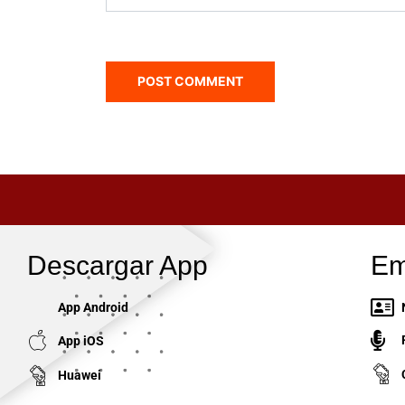
Descargar App
Em
App Android
App iOS
Huawei