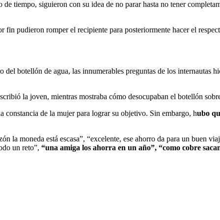
do de tiempo, siguieron con su idea de no parar hasta no tener completam
r fin pudieron romper el recipiente para posteriormente hacer el respect
ro del botellón de agua, las innumerables preguntas de los internautas 
scribió la joven, mientras mostraba cómo desocupaban el botellón sobre
a constancia de la mujer para lograr su objetivo. Sin embargo, h
ubo qu
zón la moneda está escasa”, “excelente, ese ahorro da para un buen via
todo un reto”,
“una amiga los ahorra en un año”, “como cobre sac