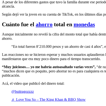
A pesar de los diferentes gastos que tuvo la familia durante ese perio
alcancía.
Según dejó ver la joven en su cuenta de TikTok, en los últimos días po
Cuánto fue el
ahorro
total en
monedas
Aunque inicialmente no reveló la cifra del monto total que había dent
ahorro.
“En total fueron 8’210.000 pesos y un ahorro de casi 4 años”, e
Las reacciones no se hicieron esperar y muchos usuarios aplaudieron l
manifestaron que era muy poco dinero para el tiempo transcurrido.
“Muy juiciosos… yo me habría autoasaltado varias veces”,
“de ra
“muchos dicen que es poquito, pero ahorrar no es para cualquiera es 
publicación.
Acá, el video que publicó del dinero total:
@buitragozzzz
♬ Love You So – The King Khan & BBQ Show