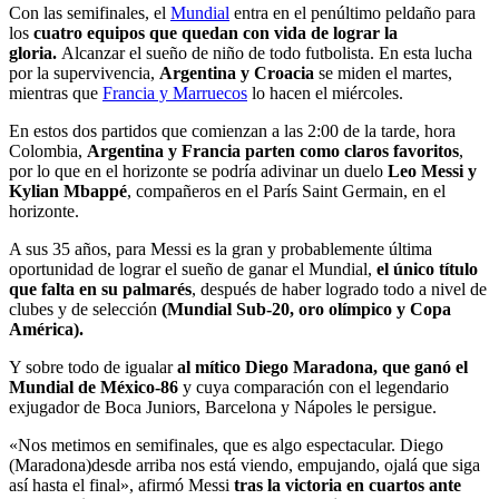
Con las semifinales, el
Mundial
entra en el penúltimo peldaño para
los
cuatro equipos que quedan con vida de lograr la
gloria.
Alcanzar el sueño de niño de todo futbolista. En esta lucha
por la supervivencia,
Argentina y Croacia
se miden el martes,
mientras que
Francia y Marruecos
lo hacen el miércoles.
En estos dos partidos que comienzan a las 2:00 de la tarde, hora
Colombia,
Argentina y Francia parten como claros favoritos
,
por lo que en el horizonte se podría adivinar un duelo
Leo Messi y
Kylian Mbappé
, compañeros en el París Saint Germain, en el
horizonte.
A sus 35 años, para Messi es la gran y probablemente última
oportunidad de lograr el sueño de ganar el Mundial,
el único título
que falta en su palmarés
, después de haber logrado todo a nivel de
clubes y de selección
(Mundial Sub-20, oro olímpico y Copa
América).
Y sobre todo de igualar
al mítico Diego Maradona, que ganó el
Mundial de México-86
y cuya comparación con el legendario
exjugador de Boca Juniors, Barcelona y Nápoles le persigue.
«Nos metimos en semifinales, que es algo espectacular. Diego
(Maradona)desde arriba nos está viendo, empujando, ojalá que siga
así hasta el final», afirmó Messi
tras la victoria en cuartos ante