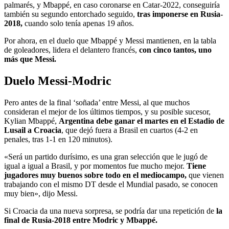
palmarés, y Mbappé, en caso coronarse en Catar-2022, conseguiría
también su segundo entorchado seguido,
tras imponerse en Rusia-
2018,
cuando solo tenía apenas 19 años.
Por ahora, en el duelo que Mbappé y Messi mantienen, en la tabla
de goleadores, lidera el delantero francés,
con cinco tantos, uno
más que Messi.
Duelo Messi-Modric
Pero antes de la final ‘soñada’ entre Messi, al que muchos
consideran el mejor de los últimos tiempos, y su posible sucesor,
Kylian Mbappé,
Argentina debe ganar el martes en el Estadio de
Lusail a Croacia
, que dejó fuera a Brasil en cuartos (4-2 en
penales, tras 1-1 en 120 minutos).
«Será un partido durísimo, es una gran selección que le jugó de
igual a igual a Brasil, y por momentos fue mucho mejor.
Tiene
jugadores muy buenos sobre todo en el mediocampo,
que vienen
trabajando con el mismo DT desde el Mundial pasado, se conocen
muy bien», dijo Messi.
Si Croacia da una nueva sorpresa, se podría dar una repetición de
la
final de Rusia-2018 entre Modric y Mbappé.