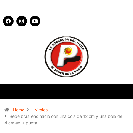
Home
Virales
Bebé brasileño nació con una cola de 12 cm y una bola de
4 cm en la punta