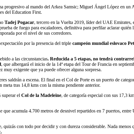
rma progresivo al mando del Arkea Samsic; Miguel Ángel López en un 
es del Education First.
eno
Tadej Pogacar
, tercero en la Vuelta 2019, líder del UAE Emirates, 
ueba de fuego para escaladores, definitiva para perfilar aclarar quién 
porada por el nivel de sus corredores.
expectación por la presencia del triple
campeón mundial eslovaco Pet
ebido a las circunstancias
. Reducida a 5 etapas, no tendrá contrarrelo
d
, que albergará el inicio de la 14ª etapa del Tour de Francia en septiem
rez muy exigente que ya puede ofrecer alguna sorpresa.
eres saldrán a escena. El final en el Col de Porte es un puerto de categ
en meta tras 14,8 kms con la misma pendiente anterior.
á superar el
Col de la Madeleine
, de categoría especial con sus 17,3 km
ible que acumula 4.700 metros de desnivel repartidos en 7 puertos, ent
ve, quizás con todo por decidir y con dureza considerable. Nada menos qu
.