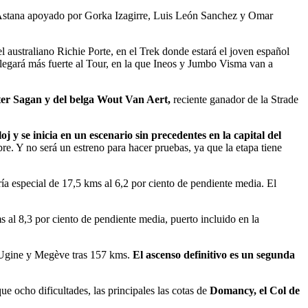
Astana apoyado por Gorka Izagirre, Luis León Sanchez y Omar
el australiano Richie Porte, en el Trek donde estará el joven español
llegará más fuerte al Tour, en la que Ineos y Jumbo Visma van a
er Sagan y del belga Wout Van Aert,
reciente ganador de la Strade
j y se inicia en un escenario sin precedentes en la capital del
bre. Y no será un estreno para hacer pruebas, ya que la etapa tiene
oría especial de 17,5 kms al 6,2 por ciento de pendiente media. El
s al 8,3 por ciento de pendiente media, puerto incluido en la
re Ugine y Megève tras 157 kms.
El ascenso definitivo es un segunda
e ocho dificultades, las principales las cotas de
Domancy, el Col de