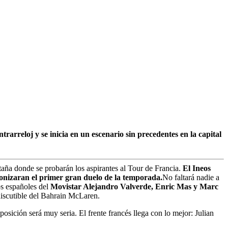
rarreloj y se inicia en un escenario sin precedentes en la capital
taña donde se probarán los aspirantes al Tour de Francia.
El Ineos
nizaran el primer gran duelo de la temporada.
No faltará nadie a
os españoles del
Movistar Alejandro Valverde, Enric Mas y Marc
discutible del Bahrain McLaren.
osición será muy seria. El frente francés llega con lo mejor: Julian