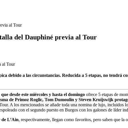
evia al Tour
talla del Dauphiné previa al Tour
ca debido a las circunstancias. Reducida a 5 etapas, no tendrá cont
 que desde este miércoles y hasta el domingo
ofrece 5 etapas de mon
sma de Primoz Roglic, Tom Dumoulin y Steven Kruijswijk protago
l Tour. A los mencionados se añade toda una nomina de lujo, incluidos l
spoleado con el segundo puesto en Burgos con los galones de líder in
r de L’Ain
, respectivamente, llegan como favoritos, pero saben que la op