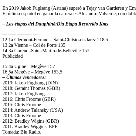
En 2019 Jakob Fuglsang (Astana) superó a Tejay van Garderen y Eman
El último español en ganar la carrera es Alejandro Valverde, con dobl
– Las etapas del Dauphiné:
Día Etapa Recorrido Kms
— —– ——— —
12 1a Clermont-Ferrand – Saint-Christo-en-Jarez 218.5
13 2a Vienne – Col de Porte 135
14 3a Corenc -Saint-Martin-de-Belleville 157
Publicidad
15 4a Ugine – Megève 157
16 5a Megève – Megève 153,5
– Últimos vencedores:
2019: Jakob Fuglsang (DIN)
2018: Geraint Thomas (GBR)
2017: Jakob Fuglsang
2016: Chris Froome (GBR)
2015: Chris Froome
2014: Andrew Talansky (USA)
2013: Chris Froome
2012: Bradley Wigins (GBR)
2011: Bradley Wiggins. EFE
Tomada: Blu Radio.