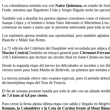
Los colombianos tendrán voz con
Nairo Quintana,
en estado de fo
Fraile, mientras que Rigoberto Urán y Sergio Higuita serán las opcion
También van a desafiar los puertos alpinos corredores como el eslov
Juanpe López y el británico Adam Yates liderando el Mitchelton.Una pr
comenzar un mano a mano que se presume interesante para toda la tem
Los esprinters apenas tendrán una oportunidad, pero también aglutina 
Bianche y Milán San Remo.
La 72 edición del Critérium del Dauphiné será recordada por atípica d
Macizo Central.
También un ensayo general para
Clermont-Ferran
218.5 kilómetros que incluye un circuito final en Saint-Christo-en-Ja
Desde la segunda etapa del jueves las dificultades se suceden y los líd
viernes turno para Saint Martin de Bellevile, un primera que termina 
La tercera jornada ofrece otro examen especial, pues el pelotón deber
decimoséptima etapa del Tour de Francia.
El fin de semana promete batalla por todo lo alto con un sábado terr
de 7,4 kms al 4,8 por ciento.
Para cerrar la fiesta alpina última etapa con salida y llegada en Megé
Romme, la Colombière y la Cota de Cordon frente al Mont Blanc