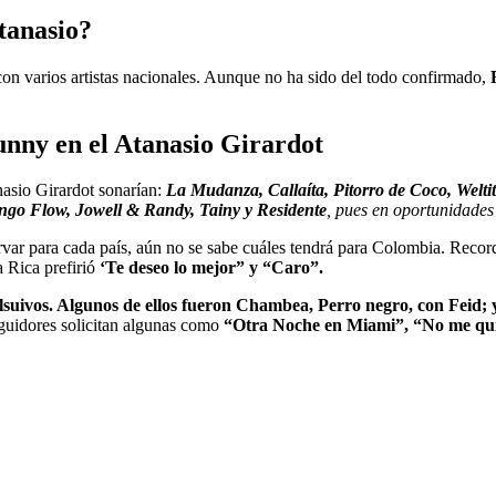
tanasio?
con varios artistas nacionales. Aunque no ha sido del todo confirmado,
 Bunny en el Atanasio Girardot
anasio Girardot sonarían:
La Mudanza, Callaíta, Pitorro de Coco, Weltit
ngo Flow, Jowell & Randy, Tainy y Residente
, pues en oportunidades
ervar para cada país, aún no se sabe cuáles tendrá para Colombia. Reco
 Rica prefirió
‘Te deseo lo mejor” y “Caro”.
lsuivos. Algunos de ellos fueron Chambea, Perro negro, con Feid;
guidores solicitan algunas como
“Otra Noche en Miami”, “No me quie