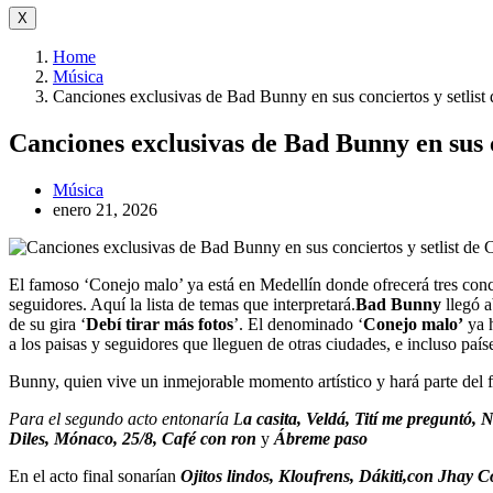
X
Home
Música
Canciones exclusivas de Bad Bunny en sus conciertos y setlist
Canciones exclusivas de Bad Bunny en sus c
Música
enero 21, 2026
El famoso ‘Conejo malo’ ya está en Medellín donde ofrecerá tres concier
seguidores. Aquí la lista de temas que interpretará.
Bad Bunny
llegó 
de su gira ‘
Debí tirar más fotos
’. El denominado ‘
Conejo malo’
ya h
a los paisas y seguidores que lleguen de otras ciudades, e incluso paíse
Bunny, quien vive un inmejorable momento artístico y hará parte del
Para el segundo acto entonaría L
a casita, Veldá, Tití me preguntó,
Diles, Mónaco, 25/8, Café con ron
y
Ábreme paso
En el acto final sonarían
Ojitos lindos, Kloufrens, Dákiti,con Jhay