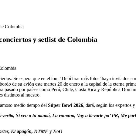
 de Colombia
onciertos y setlist de Colombia
tos. Se espera que en el tour ‘Debí tirar más fotos’ haya invitados sorpr
abordo de su avión este martes 20 de enero a la capital de la eterna p
a pasado por países como Perú, Chile, Costa Rica y República Dominica
s distintos al nuestro.
 famoso medio tiempo del
Súper Bowl 2026
, dará, según los expertos y
 Neverita, Si veo a tu mamá, La romana, Voy a llevarte pa’ PR, Me por
 Cortez, El apagón, DTMF
y
EoO