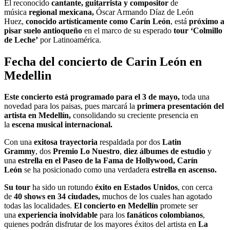
El reconocido
cantante, guitarrista y compositor
de
música
regional mexicana,
Óscar Armando Díaz de León
Huez,
conocido artísticamente como Carín León
, está
próximo a
pisar suelo antioqueño
en el marco de su esperado
tour ‘Colmillo
de Leche’
por Latinoamérica.
Fecha del concierto de Carin León en
Medellin
Este concierto está programado para el 3 de mayo,
toda una
novedad para los paisas, pues marcará la
primera presentación del
artista en Medellín,
consolidando su creciente presencia en
la
escena musical internacional.
Con una
exitosa trayectoria
respaldada por dos
Latin
Grammy
,
dos
Premio Lo Nuestro
,
diez álbumes de estudio
y
una
estrella en el Paseo de la Fama de Hollywood, Carín
León
se ha posicionado como una verdadera
estrella en ascenso.
Su tour
ha sido un rotundo
éxito en Estados Unidos
, con cerca
de
40 shows en 34 ciudades,
muchos de los cuales han agotado
todas las localidades.
El concierto en Medellín
promete ser
una
experiencia inolvidable
para los
fanáticos colombianos
,
quienes podrán disfrutar de los mayores éxitos del artista en
La