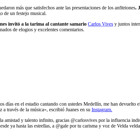
edaron más que satisfechos ante las presentaciones de los anfitriones
. 
go de un festejo musical.
s invitó a la tarima al cantante samario
Carlos Vives
y juntos inte
enados de elogios y excelentes comentarios.
os días en el estadio cantando con ustedes Medellín, me han devuelto e
z a través de la música», escribió Juanes en su
Instagram.
 amistad y talento infinito, gracias @carlosvives por la influencia ind
esde ya hasta las estrellas, a @gale por tu carisma y voz de Velda vel