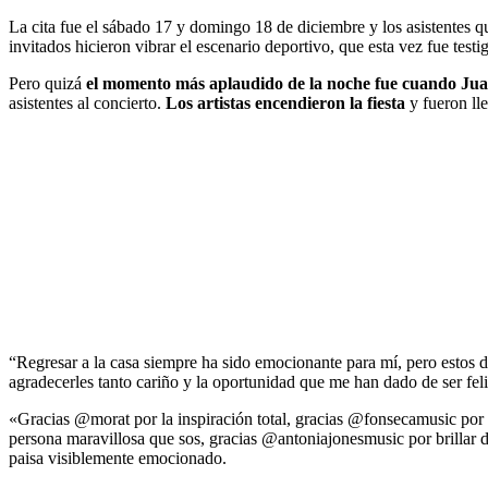
La cita fue el sábado 17 y domingo 18 de diciembre y los asistentes qu
invitados hicieron vibrar el escenario deportivo, que esta vez fue testi
Pero quizá
el momento más aplaudido de la noche fue cuando Juane
asistentes al concierto.
Los artistas encendieron la fiesta
y fueron ll
“Regresar a la casa siempre ha sido emocionante para mí, pero estos d
agradecerles tanto cariño y la oportunidad que me han dado de ser feli
«Gracias @morat por la inspiración total, gracias @fonsecamusic por la
persona maravillosa que sos, gracias @antoniajonesmusic por brillar d
paisa visiblemente emocionado.