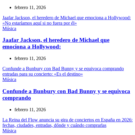
febrero 11, 2026
Jaafar Jackson, el heredero de Michael que emociona a Hollywood:
«No estaríamos aquí si no fuera por él»
Música
Jaafar Jackson, el heredero de Michael que
emociona a Hollywood:
febrero 11, 2026
Confunde a Bunbury con Bad Bunny y se equivoca comprando
entradas para su concierto: «Es el destino»
Música
Confunde a Bunbury con Bad Bunny y se equivoca
comprando
febrero 11, 2026
La Reina del Flow anuncia su gira de conciertos en España en 2026:
fechas, ciudades, entradas, dónde y cuándo comprarlas
Música