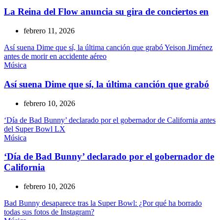
La Reina del Flow anuncia su gira de conciertos en
febrero 11, 2026
Así suena Dime que sí, la última canción que grabó Yeison Jiménez
antes de morir en accidente aéreo
Música
Así suena Dime que sí, la última canción que grabó
febrero 10, 2026
‘Día de Bad Bunny’ declarado por el gobernador de California antes
del Super Bowl LX
Música
‘Día de Bad Bunny’ declarado por el gobernador de
California
febrero 10, 2026
Bad Bunny desaparece tras la Super Bowl: ¿Por qué ha borrado
todas sus fotos de Instagram?