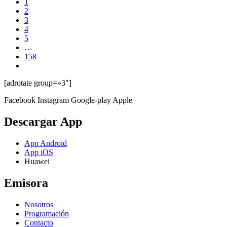
1
2
3
4
5
…
158
[adrotate group=»3″]
Facebook
Instagram
Google-play
Apple
Descargar App
App Android
App iOS
Huawei
Emisora
Nosotros
Programación
Contacto