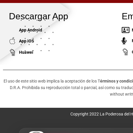
Descargar App
Em
App Android
App iOS
Huawei
El uso de este sitio web implica la aceptación de los T
érminos y condic
D.R.A. Prohibida su reproducción total o parcial, así como su traducc
without writt
Copyright 2022 La Poderosa del H