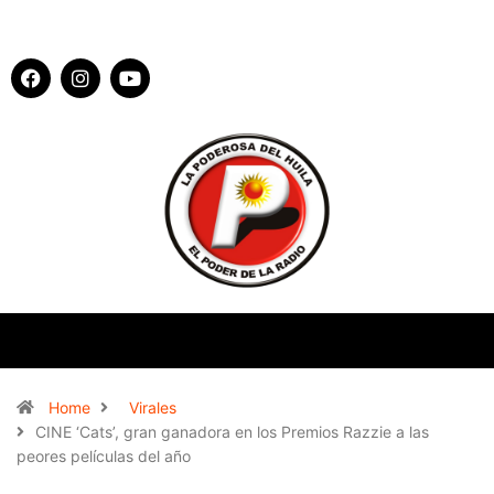
Home
Virales
CINE ‘Cats’, gran ganadora en los Premios Razzie a las
peores películas del año