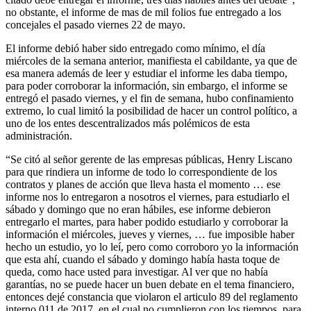
no obstante, el informe de mas de mil folios fue entregado a los
concejales el pasado viernes 22 de mayo.
El informe debió haber sido entregado como mínimo, el día
miércoles de la semana anterior, manifiesta el cabildante, ya que de
esa manera además de leer y estudiar el informe les daba tiempo,
para poder corroborar la información, sin embargo, el informe se
entregó el pasado viernes, y el fin de semana, hubo confinamiento
extremo, lo cual limitó la posibilidad de hacer un control político, a
uno de los entes descentralizados más polémicos de esta
administración.
“Se citó al señor gerente de las empresas públicas, Henry Liscano
para que rindiera un informe de todo lo correspondiente de los
contratos y planes de acción que lleva hasta el momento … ese
informe nos lo entregaron a nosotros el viernes, para estudiarlo el
sábado y domingo que no eran hábiles, ese informe debieron
entregarlo el martes, para haber podido estudiarlo y corroborar la
información el miércoles, jueves y viernes, … fue imposible haber
hecho un estudio, yo lo leí, pero como corroboro yo la información
que esta ahí, cuando el sábado y domingo había hasta toque de
queda, como hace usted para investigar. Al ver que no había
garantías, no se puede hacer un buen debate en el tema financiero,
entonces dejé constancia que violaron el articulo 89 del reglamento
interno 011 de 2017, en el cual no cumplieron con los tiempos, para