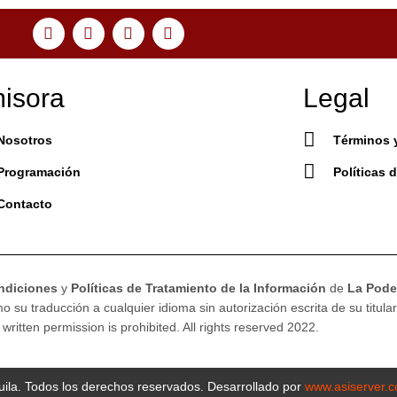
isora
Legal
Nosotros
Términos 
Programación
Políticas 
Contacto
ndiciones
y
Políticas de Tratamiento de la Información
de
La Poder
 su traducción a cualquier idioma sin autorización escrita de su titular
 written permission is prohibited. All rights reserved 2022.
ila. Todos los derechos reservados. Desarrollado por
www.asiserver.