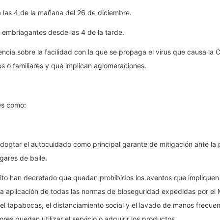
a las 4 de la mañana del 26 de diciembre.
 embriagantes desde las 4 de la tarde.
encia sobre la facilidad con la que se propaga el virus que causa 
 o familiares y que implican aglomeraciones.
es como:
 adoptar el autocuidado como principal garante de mitigación ante l
gares de baile.
alito han decretado que quedan prohibidos los eventos que impliquen
la aplicación de todas las normas de bioseguridad expedidas por el M
del tapabocas, el distanciamiento social y el lavado de manos frecue
es puedan utilizar el servicio o adquirir los productos.