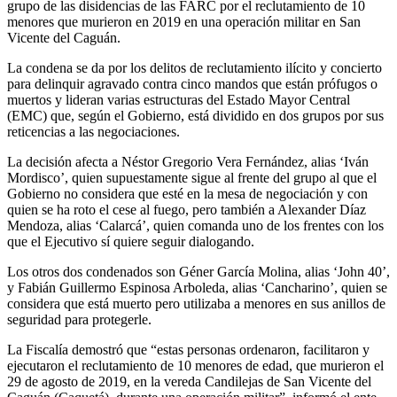
grupo de las disidencias de las FARC por el reclutamiento de 10
menores que murieron en 2019 en una operación militar en San
Vicente del Caguán.
La condena se da por los delitos de reclutamiento ilícito y concierto
para delinquir agravado contra cinco mandos que están prófugos o
muertos y lideran varias estructuras del Estado Mayor Central
(EMC) que, según el Gobierno, está dividido en dos grupos por sus
reticencias a las negociaciones.
La decisión afecta a Néstor Gregorio Vera Fernández, alias ‘Iván
Mordisco’, quien supuestamente sigue al frente del grupo al que el
Gobierno no considera que esté en la mesa de negociación y con
quien se ha roto el cese al fuego, pero también a Alexander Díaz
Mendoza, alias ‘Calarcá’, quien comanda uno de los frentes con los
que el Ejecutivo sí quiere seguir dialogando.
Los otros dos condenados son Géner García Molina, alias ‘John 40’,
y Fabián Guillermo Espinosa Arboleda, alias ‘Cancharino’, quien se
considera que está muerto pero utilizaba a menores en sus anillos de
seguridad para protegerle.
La Fiscalía demostró que “estas personas ordenaron, facilitaron y
ejecutaron el reclutamiento de 10 menores de edad, que murieron el
29 de agosto de 2019, en la vereda Candilejas de San Vicente del