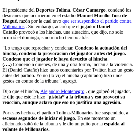
El presidente del
Deportes Tolima, César Camargo
, condenó los
desmanes que ocurrieron en el estadio
Manuel Murillo Toro de
Ibagué
, razón por la cual tuvo
que ser suspendido el partido contra
Millonarios
. Sin embargo, aclaró que el jugador
Daniel
Cataño
provocó a los hinchas, una situación, que dijo, no solo
ocurrió el domingo, sino mucho tiempo atrás.
“Lo tengo que reprochar y condenar.
Condeno la actuación del
hincha, condeno la provocación del jugador antes del juego.
Condeno que el jugador le haya devuelto al hincha.
(….)
Condeno a quienes, de una y otra forma, incitan a la violencia.
Él (Daniel Cataño) hizo unos comentarios por Twitter, hizo un gesto
antes del partido. Yo no (lo vi) el hincha (capturado) hizo unos
gestos en contra de la tribuna”, agregó.
Dijo que el hincha,
Alejandro Montenegro
, que golpeó el jugador,
le dijo que este le hizo “
pistola” a la tribuna y eso provocó su
reacción, aunque aclaró que eso no justifica una agresión.
Por estos hechos, el partido Tolima-Millonarios fue suspendido,
a
escasos segundos de iniciar el juego
. En ese momento un
aficionado saltó de la tribuna y le dio un puño por la
espalda al
volante de Millonarios.