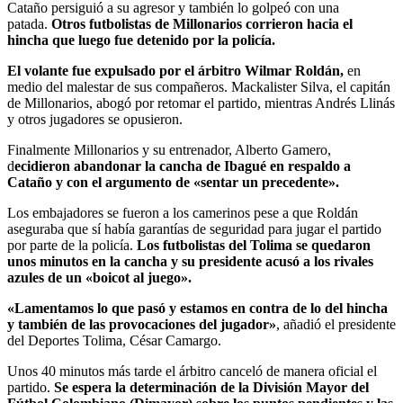
Cataño persiguió a su agresor y también lo golpeó con una
patada.
Otros futbolistas de Millonarios corrieron hacia el
hincha que luego fue detenido por la policía.
El volante fue expulsado por el árbitro Wilmar Roldán,
en
medio del malestar de sus compañeros. Mackalister Silva, el capitán
de Millonarios, abogó por retomar el partido, mientras Andrés Llinás
y otros jugadores se opusieron.
Finalmente Millonarios y su entrenador, Alberto Gamero,
d
ecidieron abandonar la cancha de Ibagué en respaldo a
Cataño y con el argumento de «sentar un precedente».
Los embajadores se fueron a los camerinos pese a que Roldán
aseguraba que sí había garantías de seguridad para jugar el partido
por parte de la policía.
Los futbolistas del Tolima se quedaron
unos minutos en la cancha y su presidente acusó a los rivales
azules de un «boicot al juego».
«Lamentamos lo que pasó y estamos en contra de lo del hincha
y también de las provocaciones del jugador»
, añadió el presidente
del Deportes Tolima, César Camargo.
Unos 40 minutos más tarde el árbitro canceló de manera oficial el
partido.
Se espera la determinación de la División Mayor del