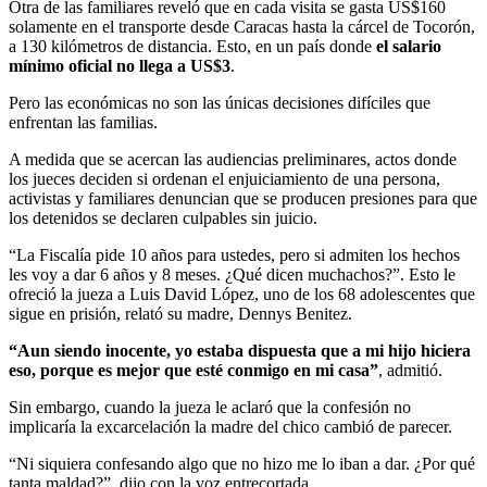
Otra de las familiares reveló que en cada visita se gasta US$160
solamente en el transporte desde Caracas hasta la cárcel de Tocorón,
a 130 kilómetros de distancia. Esto, en un país donde
el salario
mínimo oficial no llega a US$3
.
Pero las económicas no son las únicas decisiones difíciles que
enfrentan las familias.
A medida que se acercan las audiencias preliminares, actos donde
los jueces deciden si ordenan el enjuiciamiento de una persona,
activistas y familiares denuncian que se producen presiones para que
los detenidos se declaren culpables sin juicio.
“La Fiscalía pide 10 años para ustedes, pero si admiten los hechos
les voy a dar 6 años y 8 meses. ¿Qué dicen muchachos?”. Esto le
ofreció la jueza a Luis David López, uno de los 68 adolescentes que
sigue en prisión, relató su madre, Dennys Benitez.
“Aun siendo inocente, yo estaba dispuesta que a mi hijo hiciera
eso, porque es mejor que esté conmigo en mi casa”
, admitió.
Sin embargo, cuando la jueza le aclaró que la confesión no
implicaría la excarcelación la madre del chico cambió de parecer.
“Ni siquiera confesando algo que no hizo me lo iban a dar. ¿Por qué
tanta maldad?”, dijo con la voz entrecortada.