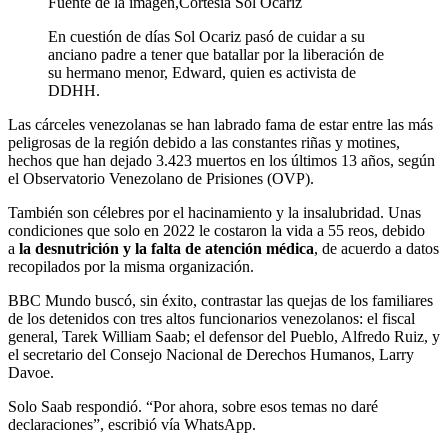
Fuente de la imagen,
Cortesía Sol Ocariz
En cuestión de días Sol Ocariz pasó de cuidar a su
anciano padre a tener que batallar por la liberación de
su hermano menor, Edward, quien es activista de
DDHH.
Las cárceles venezolanas se han labrado fama de estar entre las más
peligrosas de la región debido a las constantes riñas y motines,
hechos que han dejado 3.423 muertos en los últimos 13 años, según
el Observatorio Venezolano de Prisiones (OVP).
También son célebres por el hacinamiento y la insalubridad. Unas
condiciones que solo en 2022 le costaron la vida a 55 reos, debido
a
la desnutrición y la falta de atención médica
, de acuerdo a datos
recopilados por la misma organización.
BBC Mundo buscó, sin éxito, contrastar las quejas de los familiares
de los detenidos con tres altos funcionarios venezolanos: el fiscal
general, Tarek William Saab; el defensor del Pueblo, Alfredo Ruiz, y
el secretario del Consejo Nacional de Derechos Humanos, Larry
Davoe.
Solo Saab respondió. “Por ahora, sobre esos temas no daré
declaraciones”, escribió vía WhatsApp.