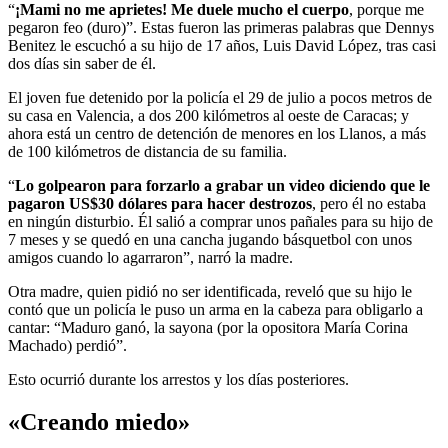
“
¡Mami no me aprietes! Me duele mucho el cuerpo
, porque me
pegaron feo (duro)”. Estas fueron las primeras palabras que Dennys
Benitez le escuchó a su hijo de 17 años, Luis David López, tras casi
dos días sin saber de él.
El joven fue detenido por la policía el 29 de julio a pocos metros de
su casa en Valencia, a dos 200 kilómetros al oeste de Caracas; y
ahora está un centro de detención de menores en los Llanos, a más
de 100 kilómetros de distancia de su familia.
“
Lo golpearon para forzarlo a grabar un video diciendo que le
pagaron US$30 dólares para hacer destrozos
, pero él no estaba
en ningún disturbio. Él salió a comprar unos pañales para su hijo de
7 meses y se quedó en una cancha jugando básquetbol con unos
amigos cuando lo agarraron”, narró la madre.
Otra madre, quien pidió no ser identificada, reveló que su hijo le
contó que un policía le puso un arma en la cabeza para obligarlo a
cantar: “Maduro ganó, la sayona (por la opositora María Corina
Machado) perdió”.
Esto ocurrió durante los arrestos y los días posteriores.
«Creando miedo»