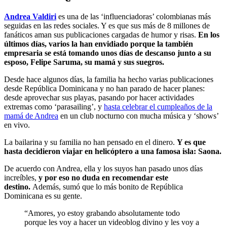
Andrea Valdiri
es una de las ‘influenciadoras’ colombianas más
seguidas en las redes sociales. Y es que sus más de 8 millones de
fanáticos aman sus publicaciones cargadas de humor y risas.
En los
últimos días, varios la han envidiado porque la también
empresaria se está tomando unos días de descanso junto a su
esposo, Felipe Saruma, su mamá y sus suegros.
Desde hace algunos días, la familia ha hecho varias publicaciones
desde República Dominicana y no han parado de hacer planes:
desde aprovechar sus playas, pasando por hacer actividades
extremas como ‘parasailing’, y
hasta celebrar el cumpleaños de la
mamá de Andrea
en un club nocturno con mucha música y ‘shows’
en vivo.
La bailarina y su familia no han pensado en el dinero.
Y es que
hasta decidieron viajar en helicóptero a una famosa isla: Saona.
De acuerdo con Andrea, ella y los suyos han pasado unos días
increíbles,
y por eso no duda en recomendar este
destino.
Además, sumó que lo más bonito de República
Dominicana es su gente.
“Amores, yo estoy grabando absolutamente todo
porque les voy a hacer un videoblog divino y les voy a