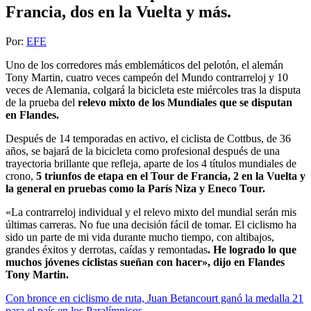
Francia, dos en la Vuelta y más.
Por:
EFE
Uno de los corredores más emblemáticos del pelotón, el alemán
Tony Martin, cuatro veces campeón del Mundo contrarreloj y 10
veces de Alemania, colgará la bicicleta este miércoles tras la disputa
de la prueba del
relevo mixto de los Mundiales que se disputan
en Flandes.
Después de 14 temporadas en activo, el ciclista de Cottbus, de 36
años, se bajará de la bicicleta como profesional después de una
trayectoria brillante que refleja, aparte de los 4 títulos mundiales de
crono,
5 triunfos de etapa en el Tour de Francia, 2 en la Vuelta y
la general en pruebas como la París Niza y Eneco Tour.
«La contrarreloj individual y el relevo mixto del mundial serán mis
últimas carreras. No fue una decisión fácil de tomar. El ciclismo ha
sido un parte de mi vida durante mucho tiempo, con altibajos,
grandes éxitos y derrotas, caídas y remontadas
. He logrado lo que
muchos jóvenes ciclistas sueñan con hacer», dijo en Flandes
Tony Martin.
Con bronce en ciclismo de ruta, Juan Betancourt ganó la medalla 21
para el país en los Paralímpicos