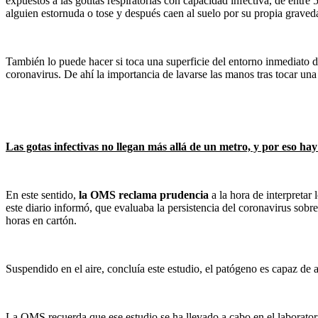
expuestos a las gotitas respiratorias con capacidad infectiva, de ent
alguien estornuda o tose y después caen al suelo por su propia graved
También lo puede hacer si toca una superficie del entorno inmediato 
coronavirus. De ahí la importancia de lavarse las manos tras tocar una
Las gotas infectivas no llegan más allá de un metro, y por eso ha
En este sentido,
la OMS reclama prudencia
a la hora de interpretar
este diario informó, que evaluaba la persistencia del coronavirus sobr
horas en cartón.
Suspendido en el aire, concluía este estudio, el patógeno es capaz de 
La OMS recuerda que ese estudio se ha llevado a cabo en el laboratori