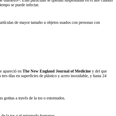
de diámetro–. Esas partículas se quedan suspendidas en el aire cuando
iempo se puede infectar.
partículas de mayor tamaño u objetos usados con personas con
ue apareció en
The New England Journal of Medicine
y del que
tres días en superficies de plástico y acero inoxidable, y hasta 24
 gotitas a través de la tos o estornudos.
 de la tos o el estornudo humanos.