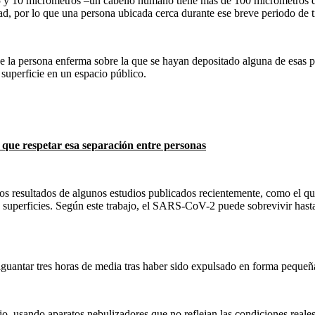
re 5 y 10 micrómetros –un cabello humano tiene más de 100 micrómetros 
ad, por lo que una persona ubicada cerca durante ese breve periodo de t
de la persona enferma sobre la que se hayan depositado alguna de esas 
 superficie en un espacio público.
y que respetar esa separación entre personas
 los resultados de algunos estudios publicados recientemente, como el q
e superficies. Según este trabajo, el SARS-CoV-2 puede sobrevivir hasta 
aguantar tres horas de media tras haber sido expulsado en forma pequeñas
o, usando aparatos nebulizadores que no reflejan las condiciones reales