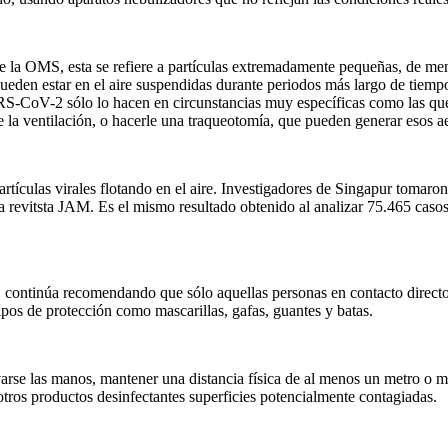
e de la OMS, esta se refiere a partículas extremadamente pequeñas, de me
den estar en el aire suspendidas durante periodos más largo de tiempo,
-CoV-2 sólo lo hacen en circunstancias muy específicas como las que se
e la ventilación, o hacerle una traqueotomía, que pueden generar esos a
tículas virales flotando en el aire. Investigadores de Singapur tomaron
la revitsta JAM. Es el mismo resultado obtenido al analizar 75.465 ca
 continúa recomendando que sólo aquellas personas en contacto direct
uipos de protección como mascarillas, gafas, guantes y batas.
arse las manos, mantener una distancia física de al menos un metro o me
u otros productos desinfectantes superficies potencialmente contagiadas.