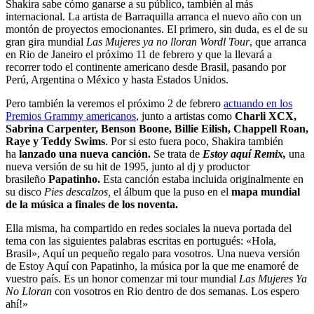
Shakira sabe cómo ganarse a su público, también al más
internacional. La artista de Barraquilla arranca el nuevo año con un
montón de proyectos emocionantes. El primero, sin duda, es el de su
gran gira mundial
Las Mujeres ya no lloran Wordl Tour
, que arranca
en Rio de Janeiro el próximo 11 de febrero y que la llevará a
recorrer todo el continente americano desde Brasil, pasando por
Perú, Argentina o México y hasta Estados Unidos.
Pero también la veremos el próximo 2 de febrero
actuando en los
Premios Grammy americanos
, junto a artistas como
Charli XCX,
Sabrina Carpenter, Benson Boone, Billie Eilish, Chappell Roan,
Raye y Teddy Swims
. Por si esto fuera poco, Shakira también
ha
lanzado una nueva canción.
Se trata de
Estoy aquí Remix,
una
nueva versión de su hit de 1995, junto al dj y productor
brasileño
Papatinho.
Esta canción estaba incluida originalmente en
su disco
Pies descalzos,
el álbum que la puso en el
mapa mundial
de la música a finales de los noventa.
Ella misma, ha compartido en redes sociales la nueva portada del
tema con las siguientes palabras escritas en portugués: «Hola,
Brasil», Aquí un pequeño regalo para vosotros. Una nueva versión
de Estoy Aquí con Papatinho, la música por la que me enamoré de
vuestro país. Es un honor comenzar mi tour mundial
Las Mujeres Ya
No Lloran
con vosotros en Rio dentro de dos semanas. Los espero
ahí!»