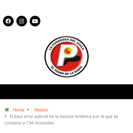
Home
Mundo
El peor error judicial de la historia británica por el que se
condenó a 736 inocentes