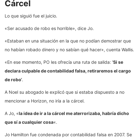
Cárcel
Lo que siguió fue el juicio.
«Ser acusado de robo es horrible», dice Jo.
«Estaban en una situación en la que no podían demostrar que
no habían robado dinero y no sabían qué hacer», cuenta Wallis.
«En ese momento, PO les ofrecía una ruta de salida:
‘S
i se
declara culpable de contabilidad falsa, retiraremos el cargo
de robo
‘
.
A Noel su abogado le explicó que si estaba dispuesto a no
mencionar a Horizon, no iría a la cárcel.
A Jo, «
l
a idea de ir a la cárcel me aterrorizaba, habría dicho
que sí a cualquier cosa
«.
Jo Hamilton fue condenada por contabilidad falsa en 2007. Se