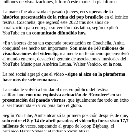
millones de visualizaciones, informó este martes la plataforma.
La marca fue alcanzada el pasado jueves,
en vísperas de la
histórica presentación de la reina del pop brasileño
en el icónico
festival Coachella, que regresó este 2022 tras dos años de
paralización para entregar su versión más latina, según explicó
YouTube en un
comunicado difundido hoy.
«En vísperas de su tan esperada presentación en Coachella, Anitta
conquistó ese hecho tan importante.
Son más de 140 millones de
visualizaciones del videoclip,
realmente un fenómeno que envolvió
al mundo entero», destacó el gerente de asociaciones musicales del
YouTube Music para América Latina, Walter Venício, en la nota.
La red social agregó que el vídeo
«sigue al alza en la plataforma
hace más de siete semanas».
La cantante volvió a brindar al masivo público del festival
californiano
con una explosiva actuación de ‘Envolver’ en su
presentación del pasado viernes,
que igualmente fue todo un éxito
al ser trasmitida en vivo para todo el globo.
Según YouTube, Anitta alcanzó la primera posición después de que
,
solo entre el 8 y 14 de abril pasados, el videoclip fuera visto 17,7
millones
de veces, superando al grupo de k-pop Bigbang, el
británico Harry Styles y el indiano Yazin Nizar.