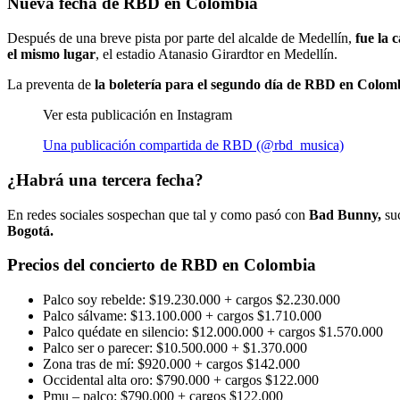
Nueva fecha de RBD en Colombia
Después de una breve pista por parte del alcalde de Medellín,
fue la 
el mismo lugar
, el estadio Atanasio Girardtor en Medellín.
La preventa de
la boletería para el segundo día de RBD en Colomb
Ver esta publicación en Instagram
Una publicación compartida de RBD (@rbd_musica)
¿Habrá una tercera fecha?
En redes sociales sospechan que tal y como pasó con
Bad Bunny,
suc
Bogotá.
Precios del concierto de RBD en Colombia
Palco soy rebelde: $19.230.000 + cargos $2.230.000
Palco sálvame: $13.100.000 + cargos $1.710.000
Palco quédate en silencio: $12.000.000 + cargos $1.570.000
Palco ser o parecer: $10.500.000 + $1.370.000
Zona tras de mí: $920.000 + cargos $142.000
Occidental alta oro: $790.000 + cargos $122.000
Pmu – palco: $790.000 + cargos $122.000