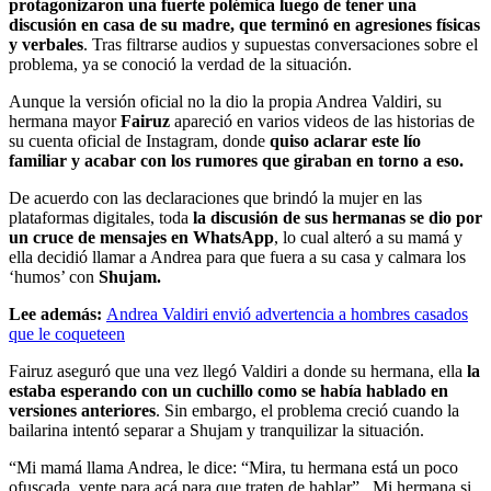
protagonizaron una fuerte polémica luego de tener una
discusión en casa de su madre, que terminó en agresiones físicas
y verbales
. Tras filtrarse audios y supuestas conversaciones sobre el
problema, ya se conoció la verdad de la situación.
Aunque la versión oficial no la dio la propia Andrea Valdiri, su
hermana mayor
Fairuz
apareció en varios videos de las historias de
su cuenta oficial de Instagram, donde
quiso aclarar este lío
familiar y acabar con los rumores que giraban en torno a eso.
De acuerdo con las declaraciones que brindó la mujer en las
plataformas digitales, toda
la discusión de sus hermanas se dio por
un cruce de mensajes en WhatsApp
, lo cual alteró a su mamá y
ella decidió llamar a Andrea para que fuera a su casa y calmara los
‘humos’ con
Shujam.
Lee además:
Andrea Valdiri envió advertencia a hombres casados
que le coqueteen
Fairuz aseguró que una vez llegó Valdiri a donde su hermana, ella
la
estaba esperando con un cuchillo como se había hablado en
versiones anteriores
. Sin embargo, el problema creció cuando la
bailarina intentó separar a Shujam y tranquilizar la situación.
“Mi mamá llama Andrea, le dice: “Mira, tu hermana está un poco
ofuscada, vente para acá para que traten de hablar”. Mi hermana si