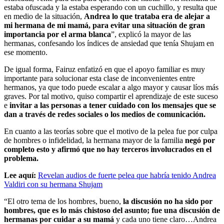
estaba ofuscada y la estaba esperando con un cuchillo, y resulta que
en medio de la situación,
Andrea lo que trataba era de alejar a
mi hermana de mi mamá, para evitar una situación de gran
importancia por el arma blanca
”, explicó la mayor de las
hermanas, confesando los índices de ansiedad que tenía Shujam en
ese momento.
De igual forma, Fairuz enfatizó en que el apoyo familiar es muy
importante para solucionar esta clase de inconvenientes entre
hermanos, ya que todo puede escalar a algo mayor y causar líos más
graves. Por tal motivo, quiso compartir el aprendizaje de este suceso
e
invitar a las personas a tener cuidado con los mensajes que se
dan a través de redes sociales o los medios de comunicación.
En cuanto a las teorías sobre que el motivo de la pelea fue por culpa
de hombres o infidelidad, la hermana mayor de la familia
negó por
completo esto y afirmó que no hay terceros involucrados en el
problema.
Lee aquí:
Revelan audios de fuerte pelea que habría tenido Andrea
Valdiri con su hermana Shujam
“El otro tema de los hombres, bueno,
la discusión no ha sido por
hombres, que es lo más chistoso del asunto; fue una discusión de
hermanas por cuidar a su mamá
y cada uno tiene claro…Andrea