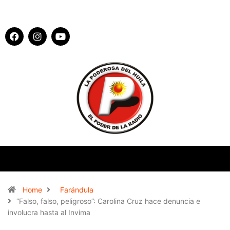
Home
Farándula
“Falso, falso, peligroso”: Carolina Cruz hace denuncia e
involucra hasta al Invima