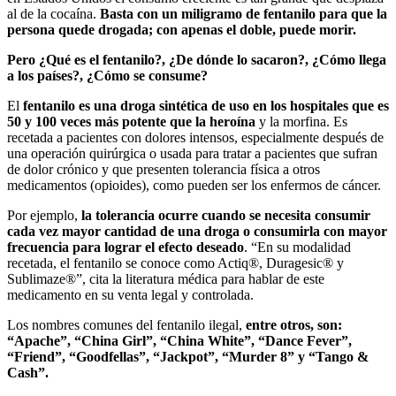
al de la cocaína.
Basta con un miligramo de fentanilo para que la
persona quede drogada; con apenas el doble, puede morir.
Pero ¿Qué es el fentanilo?, ¿De dónde lo sacaron?, ¿Cómo llega
a los países?, ¿Cómo se consume?
El
fentanilo es una droga sintética de uso en los hospitales que es
50 y 100 veces más potente que la heroína
y la morfina. Es
recetada a pacientes con dolores intensos, especialmente después de
una operación quirúrgica o usada para tratar a pacientes que sufran
de dolor crónico y que presenten tolerancia física a otros
medicamentos (opioides), como pueden ser los enfermos de cáncer.
Por ejemplo,
la tolerancia ocurre cuando se necesita consumir
cada vez mayor cantidad de una droga o consumirla con mayor
frecuencia para lograr el efecto deseado
. “En su modalidad
recetada, el fentanilo se conoce como Actiq®️, Duragesic®️ y
Sublimaze®️”, cita la literatura médica para hablar de este
medicamento en su venta legal y controlada.
Los nombres comunes del fentanilo ilegal,
entre otros, son:
“Apache”, “China Girl”, “China White”, “Dance Fever”,
“Friend”, “Goodfellas”, “Jackpot”, “Murder 8” y “Tango &
Cash”.