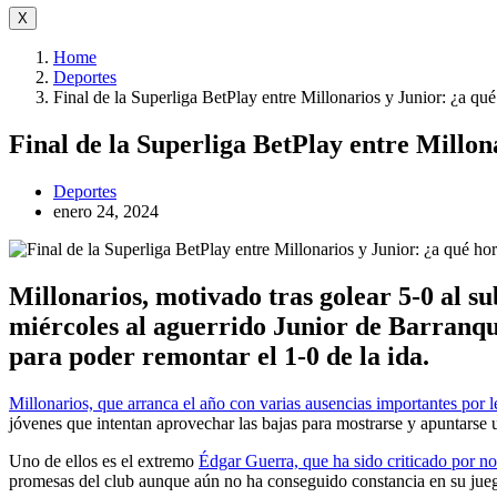
X
Home
Deportes
Final de la Superliga BetPlay entre Millonarios y Junior: ¿a qu
Final de la Superliga BetPlay entre Millon
Deportes
enero 24, 2024
Millonarios, motivado tras golear 5-0 al s
miércoles al aguerrido Junior de Barranquil
para poder remontar el 1-0 de la ida.
Millonarios, que arranca el año con varias ausencias importantes por l
jóvenes que intentan aprovechar las bajas para mostrarse y apuntarse un
Uno de ellos es el extremo
Édgar Guerra, que ha sido criticado por no
promesas del club aunque aún no ha conseguido constancia en su jue