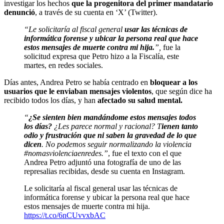
investigar los hechos
que la progenitora del primer mandatario
denunció
, a través de su cuenta en ‘X’ (Twitter).
“Le solicitaría al fiscal general
usar las técnicas de
informática forense y ubicar la persona real que hace
estos mensajes de muerte contra mi hija.
”,
fue la
solicitud expresa que Petro hizo a la Fiscalía, este
martes, en redes sociales.
Días antes, Andrea Petro se había centrado en
bloquear a los
usuarios que le enviaban mensajes violentos
, que según dice ha
recibido todos los días, y han
afectado su salud mental.
“
¿Se sienten bien mandándome estos mensajes todos
los días?
¿Les parece normal y racional? T
ienen tanto
odio y frustración que ni saben la gravedad de lo que
dicen
. No podemos seguir normalizando la violencia
#nomasviolenciaenredes.”
, fue el texto con el que
Andrea Petro adjuntó una fotografía de uno de las
represalias recibidas, desde su cuenta en Instagram.
Le solicitaría al fiscal general usar las técnicas de
informática forense y ubicar la persona real que hace
estos mensajes de muerte contra mi hija.
https://t.co/6nCUvvxbAC