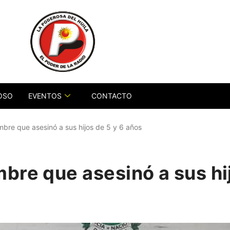
OSO
EVENTOS
CONTACTO
bre que asesinó a sus hijos de 5 y 6 años
bre que asesinó a sus hij