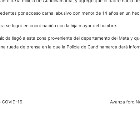
nte de la Policía de Cundinamarca, y agregó que el padre había deja
cedentes por acceso carnal abusivo con menor de 14 años en un hec
ra se logró en coordinación con la hija mayor del hombre.
omicida llegó a esta zona proveniente del departamento del Meta y qu
a rueda de prensa en la que la Policía de Cundinamarca dará informa
de COVID-19
Avanza foro Na