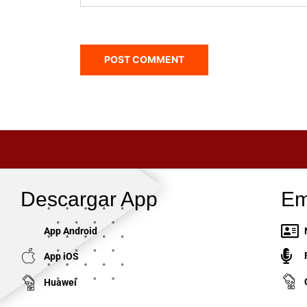
Descargar App
Em
App Android
App iOS
Huawei