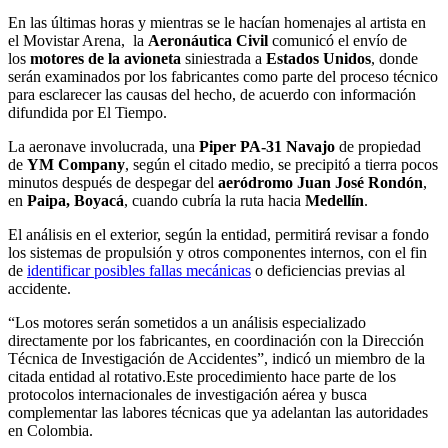
En las últimas horas y mientras se le hacían homenajes al artista en
el Movistar Arena, la
Aeronáutica Civil
comunicó el envío de
los
motores de la avioneta
siniestrada a
Estados Unidos
, donde
serán examinados por los fabricantes como parte del proceso técnico
para esclarecer las causas del hecho, de acuerdo con información
difundida por El Tiempo.
La aeronave involucrada, una
Piper PA-31 Navajo
de propiedad
de
YM Company
, según el citado medio, se precipitó a tierra pocos
minutos después de despegar del
aeródromo Juan José Rondón
,
en
Paipa, Boyacá
, cuando cubría la ruta hacia
Medellín
.
El análisis en el exterior, según la entidad, permitirá revisar a fondo
los sistemas de propulsión y otros componentes internos, con el fin
de
identificar posibles fallas mecánicas
o deficiencias previas al
accidente.
“Los motores serán sometidos a un análisis especializado
directamente por los fabricantes, en coordinación con la Dirección
Técnica de Investigación de Accidentes”, indicó un miembro de la
citada entidad al rotativo.Este procedimiento hace parte de los
protocolos internacionales de investigación aérea y busca
complementar las labores técnicas que ya adelantan las autoridades
en Colombia.