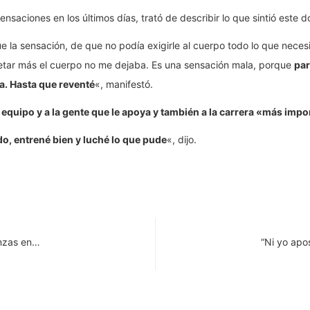
saciones en los últimos días, trató de describir lo que sintió este d
la sensación, de que no podía exigirle al cuerpo todo lo que necesit
retar más el cuerpo no me dejaba. Es una sensación mala, porque
par
ja. Hasta que reventé
«, manifestó.
l equipo y a la gente que le apoya y también a la carrera «más imp
do, entrené bien y luché lo que pude
«, dijo.
anzas en…
“Ni yo apo