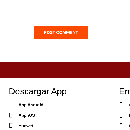
Descargar App
Em
App Android
App iOS
Huawei