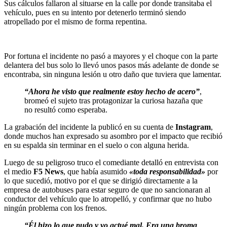
Sus cálculos fallaron al situarse en la calle por donde transitaba el
vehículo, pues en su intento por detenerlo terminó siendo
atropellado por el mismo de forma repentina.
Por fortuna el incidente no pasó a mayores y el choque con la parte
delantera del bus solo lo llevó unos pasos más adelante de donde se
encontraba, sin ninguna lesión u otro daño que tuviera que lamentar.
“Ahora he visto que realmente estoy hecho de acero”
,
bromeó el sujeto tras protagonizar la curiosa hazaña que
no resultó como esperaba.
La grabación del incidente la publicó en su cuenta de
Instagram
,
donde muchos han expresado su asombro por el impacto que recibió
en su espalda sin terminar en el suelo o con alguna herida.
Luego de su peligroso truco el comediante detalló en entrevista con
el medio
F5 News
, que había asumido
«toda responsabilidad»
por
lo que sucedió, motivo por el que se dirigió directamente a la
empresa de autobuses para estar seguro de que no sancionaran al
conductor del vehículo que lo atropelló, y confirmar que no hubo
ningún problema con los frenos.
“Él hizo lo que pudo y yo actué mal. Era una broma