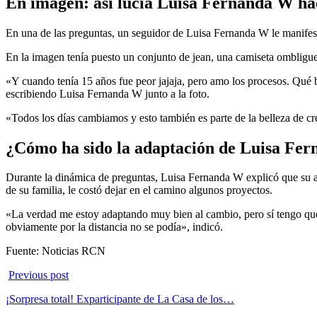
En imagen: así lucía Luisa Fernanda W ha
En una de las preguntas, un seguidor de Luisa Fernanda W le manifest
En la imagen tenía puesto un conjunto de jean, una camiseta ombligue
«Y cuando tenía 15 años fue peor jajaja, pero amo los procesos. Qué bo
escribiendo Luisa Fernanda W junto a la foto.
«Todos los días cambiamos y esto también es parte de la belleza de c
¿Cómo ha sido la adaptación de Luisa Fer
Durante la dinámica de preguntas, Luisa Fernanda W explicó que su ad
de su familia, le costó dejar en el camino algunos proyectos.
«La verdad me estoy adaptando muy bien al cambio, pero sí tengo que a
obviamente por la distancia no se podía», indicó.
Fuente: Noticias RCN
Previous post
¡Sorpresa total! Exparticipante de La Casa de los…