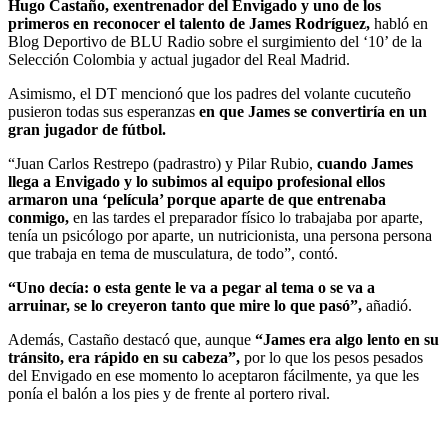
Hugo Castaño, exentrenador del Envigado y uno de los
primeros en reconocer el talento de James Rodríguez,
habló en
Blog Deportivo de BLU Radio sobre el surgimiento del ‘10’ de la
Selección Colombia y actual jugador del Real Madrid.
Asimismo, el DT mencionó que los padres del volante cucuteño
pusieron todas sus esperanzas
en que James se convertiría en un
gran jugador de fútbol.
“Juan Carlos Restrepo (padrastro) y Pilar Rubio,
cuando James
llega a Envigado y lo subimos al equipo profesional ellos
armaron una ‘película’ porque aparte de que entrenaba
conmigo,
en las tardes el preparador físico lo trabajaba por aparte,
tenía un psicólogo por aparte, un nutricionista, una persona persona
que trabaja en tema de musculatura, de todo”, contó.
“Uno decía: o esta gente le va a pegar al tema o se va a
arruinar, se lo creyeron tanto que mire lo que pasó”,
añadió.
Además, Castaño destacó que, aunque
“James era algo lento en su
tránsito, era rápido en su cabeza”,
por lo que los pesos pesados
del Envigado en ese momento lo aceptaron fácilmente, ya que les
ponía el balón a los pies y de frente al portero rival.