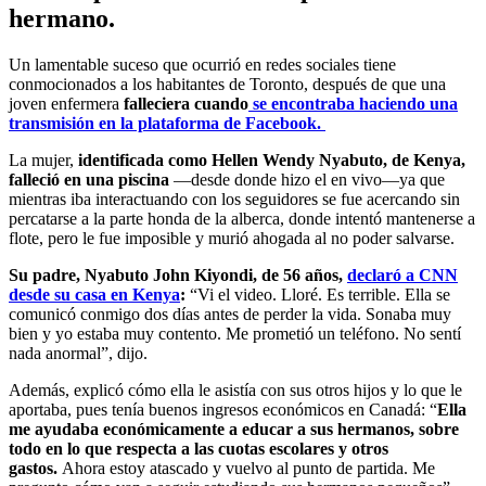
hermano.
Un lamentable suceso que ocurrió en redes sociales tiene
conmocionados a los habitantes de Toronto, después de que una
joven enfermera
falleciera cuando
se encontraba haciendo una
transmisión en la plataforma de Facebook.
La mujer,
identificada como Hellen Wendy Nyabuto, de Kenya,
falleció en una piscina
—desde donde hizo el en vivo—ya que
mientras iba interactuando con los seguidores se fue acercando sin
percatarse a la parte honda de la alberca, donde intentó mantenerse a
flote, pero le fue imposible y murió ahogada al no poder salvarse.
Su padre, Nyabuto John Kiyondi, de 56 años,
declaró a CNN
desde su casa en Kenya
:
“Vi el video. Lloré. Es terrible. Ella se
comunicó conmigo dos días antes de perder la vida. Sonaba muy
bien y yo estaba muy contento. Me prometió un teléfono. No sentí
nada anormal”, dijo.
Además, explicó cómo ella le asistía con sus otros hijos y lo que le
aportaba, pues tenía buenos ingresos económicos en Canadá: “
Ella
me ayudaba económicamente a educar a sus hermanos, sobre
todo en lo que respecta a las cuotas escolares y otros
gastos.
Ahora estoy atascado y vuelvo al punto de partida. Me