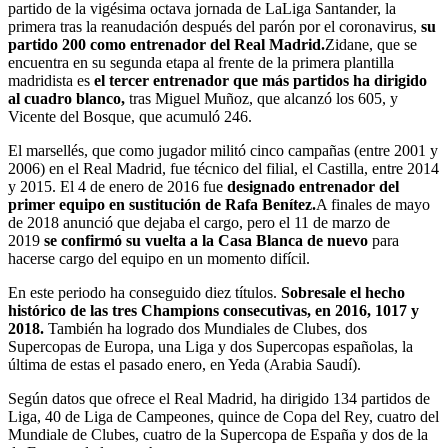
partido de la vigésima octava jornada de LaLiga Santander, la
primera tras la reanudación después del parón por el coronavirus,
su
partido 200 como entrenador del Real Madrid.
Zidane, que se
encuentra en su segunda etapa al frente de la primera plantilla
madridista es
el tercer entrenador que más partidos ha dirigido
al cuadro blanco,
tras Miguel Muñoz, que alcanzó los 605, y
Vicente del Bosque, que acumuló 246.
El marsellés, que como jugador militó cinco campañas (entre 2001 y
2006) en el Real Madrid, fue técnico del filial, el Castilla, entre 2014
y 2015. El 4 de enero de 2016 fue
designado entrenador del
primer equipo en sustitución de Rafa Benítez.
A finales de mayo
de 2018 anunció que dejaba el cargo, pero el 11 de marzo de
2019
se confirmó su vuelta a la Casa Blanca de nuevo
para
hacerse cargo del equipo en un momento difícil.
En este periodo ha conseguido diez títulos.
Sobresale el hecho
histórico de las tres Champions consecutivas, en 2016, 1017 y
2018.
También ha logrado dos Mundiales de Clubes, dos
Supercopas de Europa, una Liga y dos Supercopas españolas, la
última de estas el pasado enero, en Yeda (Arabia Saudí).
Según datos que ofrece el Real Madrid, ha dirigido 134 partidos de
Liga, 40 de Liga de Campeones, quince de Copa del Rey, cuatro del
Mundiale de Clubes, cuatro de la Supercopa de España y dos de la