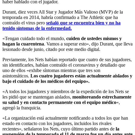
haber hablado con el jugador.
Durant, diez veces All Star y Jugador Más Valioso (MVP) de la
temporada en 2014, habría confirmado a The Athletic que ha
contraído el virus pero
señaló que se encuentra bien y no ha
tenido síntomas de la enfermedad.
«Tengan cuidado todo el mundo,
cuiden de ustedes mismos y
hagan la cuarentena
. Vamos a superar esto», dijo Durant, que lleva
lesionado desde junio, citado por este medio digital.
Previamente, los Nets habían reportado que cuatro de sus jugadores,
sin identificarles, habían contraído el coronavirus y detallado que
uno de ellos «exhibe síntomas mientras que tres son
asintomáticos.
Los cuatro jugadores están actualmente aislados y
bajo el cuidado de los médicos del equipo».
«A todos los jugadores y miembros de la expedición de los Nets se
les pidió que se mantengan aislados,
monitoreando estrechamente
su salud y en contacto permanente con el equipo médico
«,
agregó la franquicia.
«La organización está actualmente notificando a todos los que han
estado en contacto con los jugadores, incluidos los rivales
recientes», señalaron los Nets, cuyo último partido antes de
la
suspensión de la temporada el 11 de marzo fue un día antes ante