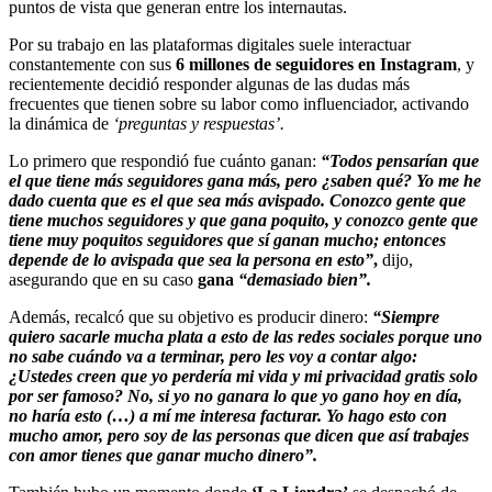
puntos de vista que generan entre los internautas.
Por su trabajo en las plataformas digitales suele interactuar
constantemente con sus
6 millones de seguidores en
Instagram
, y
recientemente decidió responder algunas de las dudas más
frecuentes que tienen sobre su labor como influenciador, activando
la dinámica de
‘preguntas y respuestas’.
Lo primero que respondió fue cuánto ganan:
“Todos pensarían que
el que tiene más seguidores gana más, pero ¿saben qué? Yo me he
dado cuenta que es el que sea más avispado. Conozco gente que
tiene muchos seguidores y que gana poquito, y conozco gente que
tiene muy poquitos seguidores que sí ganan mucho; entonces
depende de lo avispada que sea la persona en esto”
,
dijo,
asegurando que en su caso
gana
“demasiado bien”.
Además, recalcó que su objetivo es producir dinero:
“Siempre
quiero sacarle mucha plata a esto de las redes sociales porque uno
no sabe cuándo va a terminar, pero les voy a contar algo:
¿Ustedes creen que yo perdería mi vida y mi privacidad gratis solo
por ser famoso? No, si yo no ganara lo que yo gano hoy en día,
no haría esto (…) a mí me interesa facturar. Yo hago esto con
mucho amor, pero soy de las personas que dicen que así trabajes
con amor tienes que ganar mucho dinero”.