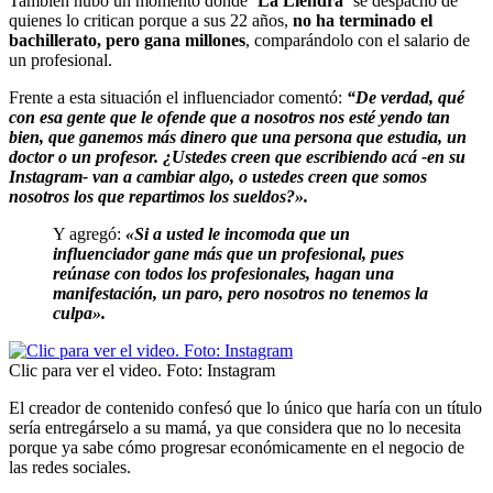
También hubo un momento donde
‘La Liendra’
se despachó de
quienes lo critican porque a sus 22 años,
no ha terminado el
bachillerato, pero gana millones
, comparándolo con el salario de
un profesional.
Frente a esta situación el influenciador comentó:
“De verdad, qué
con esa gente que le ofende que a nosotros nos esté yendo tan
bien, que ganemos más dinero que una persona que estudia, un
doctor o un profesor. ¿Ustedes creen que escribiendo acá -en su
Instagram- van a cambiar algo, o ustedes creen que somos
nosotros los que repartimos los sueldos?».
Y agregó:
«Si a usted le incomoda que un
influenciador gane más que un profesional, pues
reúnase con todos los profesionales, hagan una
manifestación, un paro, pero nosotros no tenemos la
culpa».
Clic para ver el video. Foto: Instagram
El creador de contenido confesó que lo único que haría con un título
sería entregárselo a su mamá, ya que considera que no lo necesita
porque ya sabe cómo progresar económicamente en el negocio de
las redes sociales.