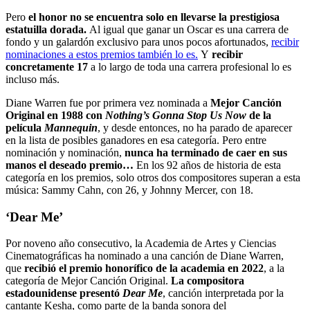
Pero
el honor no se encuentra solo en llevarse la prestigiosa
estatuilla dorada.
Al igual que ganar un Oscar es una carrera de
fondo y un galardón exclusivo para unos pocos afortunados,
recibir
nominaciones a estos premios también lo es.
Y
recibir
concretamente 17
a lo largo de toda una carrera profesional lo es
incluso más.
Diane Warren fue por primera vez nominada a
Mejor Canción
Original en 1988 con
Nothing’s Gonna Stop Us Now
de la
película
Mannequin
, y desde entonces, no ha parado de aparecer
en la lista de posibles ganadores en esa categoría. Pero entre
nominación y nominación,
nunca ha terminado de caer en sus
manos el deseado premio…
En los 92 años de historia de esta
categoría en los premios, solo otros dos compositores superan a esta
música: Sammy Cahn, con 26, y Johnny Mercer, con 18.
‘Dear Me’
Por noveno año consecutivo, la Academia de Artes y Ciencias
Cinematográficas ha nominado a una canción de Diane Warren,
que
recibió el premio honorífico de la academia en 2022
, a la
categoría de Mejor Canción Original.
La compositora
estadounidense presentó
Dear Me
, canción interpretada por la
cantante Kesha, como parte de la banda sonora del