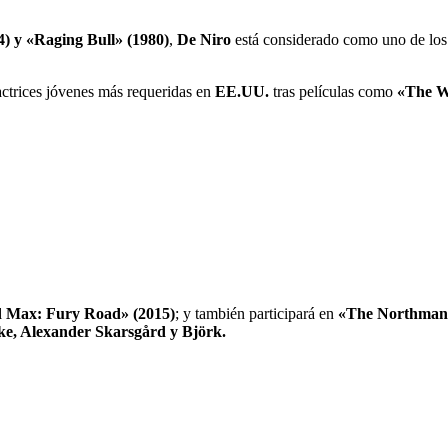
) y «Raging Bull» (1980)
,
De Niro
está considerado como uno de los m
actrices jóvenes más requeridas en
EE.UU.
tras películas como
«The Wi
 Max: Fury Road» (2015)
; y también participará en
«The Northman
e, Alexander Skarsgård y Björk.