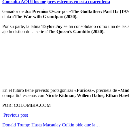
Consulta AQUÍ los mejores estrenos en esta cuarentena
Ganador de dos
Premios Oscar
por
«The Godfather: Part II» (1974
cinta
«The War with Grandpa» (2020).
Por su parte, la latina
Taylor-Joy
se ha consolidado como una de las 
ajedrecístico de la serie
«The Queen’s Gambit» (2020).
En el futuro tiene previsto protagonizar
«Furiosa»
, precuela de
«Mad
compartirá escenas con
Nicole Kidman, Willem Dafoe, Ethan Hawk
POR: COLOMBIA.COM
Previous post
Donald Trump: Hasta Macaulay Culkin pide que la…