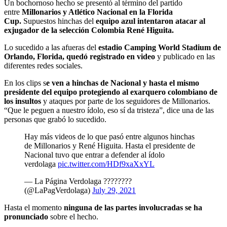
Un bochornoso hecho se presentó al término del partido
entre
Millonarios y Atlético Nacional en la Florida
Cup.
Supuestos hinchas del
equipo azul intentaron atacar al
exjugador de la selección Colombia René Higuita.
Lo sucedido a las afueras del
estadio Camping World Stadium de
Orlando, Florida, quedó registrado en video
y publicado en las
diferentes redes sociales.
En los clips s
e ven a hinchas de Nacional y hasta el mismo
presidente del equipo protegiendo al exarquero colombiano de
los insultos
y ataques por parte de los seguidores de Millonarios.
“Que le peguen a nuestro ídolo, eso sí da tristeza”, dice una de las
personas que grabó lo sucedido.
Hay más videos de lo que pasó entre algunos hinchas
de Millonarios y René Higuita. Hasta el presidente de
Nacional tuvo que entrar a defender al ídolo
verdolaga
pic.twitter.com/HDf9xaXxYL
— La Página Verdolaga ????????
(@LaPagVerdolaga)
July 29, 2021
Hasta el momento
ninguna de las partes involucradas se ha
pronunciado
sobre el hecho.