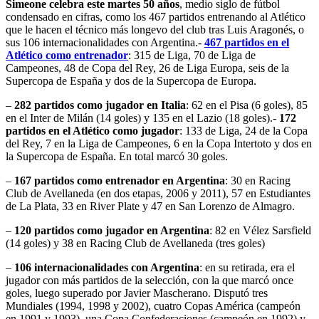
Simeone celebra este martes 50 años
, medio siglo de fútbol
condensado en cifras, como los 467 partidos entrenando al Atlético
que le hacen el técnico más longevo del club tras Luis Aragonés, o
sus 106 internacionalidades con Argentina.-
467 partidos en el
Atlético como entrenador
: 315 de Liga, 70 de Liga de
Campeones, 48 de Copa del Rey, 26 de Liga Europa, seis de la
Supercopa de España y dos de la Supercopa de Europa.
–
282 partidos como jugador en Italia
: 62 en el Pisa (6 goles), 85
en el Inter de Milán (14 goles) y 135 en el Lazio (18 goles).-
172
partidos en el Atlético como jugador
: 133 de Liga, 24 de la Copa
del Rey, 7 en la Liga de Campeones, 6 en la Copa Intertoto y dos en
la Supercopa de España. En total marcó 30 goles.
–
167 partidos como entrenador en Argentina
: 30 en Racing
Club de Avellaneda (en dos etapas, 2006 y 2011), 57 en Estudiantes
de La Plata, 33 en River Plate y 47 en San Lorenzo de Almagro.
–
120 partidos como jugador en Argentina
: 82 en Vélez Sarsfield
(14 goles) y 38 en Racing Club de Avellaneda (tres goles)
–
106 internacionalidades con Argentina
: en su retirada, era el
jugador con más partidos de la selección, con la que marcó once
goles, luego superado por Javier Mascherano. Disputó tres
Mundiales (1994, 1998 y 2002), cuatro Copas América (campeón
en 1991 y 1993), una Copa Confederaciones (campeón en 1992) y