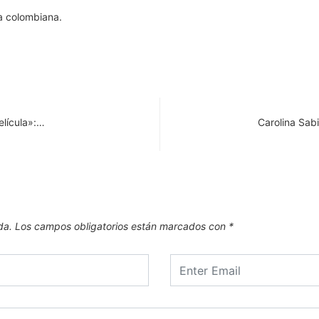
a colombiana.
elícula»:…
Carolina Sab
da.
Los campos obligatorios están marcados con
*