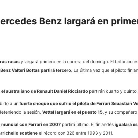
 Mercedes Benz largará en prime
rras rusas
y largará primero en la carrera del domingo. El británico 
nz Valteri Bottas partirá tercero.
La última vez que el piloto finl
el australiano de Renault Daniel Ricciardo
partirán cuarto y quinto
bido a un
fuerte choque que sufrió el piloto de Ferrari Sebastián Ve
 deteniendo la sesión.
Vettel largará en el puesto 15,
y su compañero
 mundial con Ferrari en 2007
partirá último. El finlandés i
gualará es
rrichello sostiene
el récord con 326 entre 1993 y 2011.