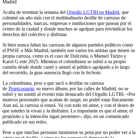
Madrid
Acaba de terminar la semana del
Orgullo LGTBI en Madrid
, que
culminó un año más con el multitudinario desfile de carrozas de
personalidades, marcas, empresas e instituciones que pasean por el
centro de la ciudad y donde muchos se agolpan para reivindicar los
derechos del colectivo y disfrutar.
Si bien nunca faltan las carrozas de algunos partidos políticos como
el PSOE o Más Madrid, también son varios los artistas que tienen su
propia carroza, como es el caso de Dulceida, o Manuel Turizo y
Karol G este 2025. Mientras el colombiano se subió a su propio
camión desde donde cantó y animó al público agolpado a lo largo
del recorrido, la gran ausencia llegó con
la bichota
.
La colombiana, pese a que sacó a desfilar su carroza
de
Tropicoqueta
, su nuevo álbum, por las calles de Madrid, no se
subió y no asistió al evento más destacado del Orgullo LGTBI. «Por
motivos personales que acaban de surgir, no podré estar físicamente.
Aun así, la carroza sí estará. Va con todo mi amor, y con el deseo de
que ustedes la vivan y la disfruten. Lo importante es que el amor, el
propósito y la intención sigan presentes», dijo, en un comunicado
publicado en sus redes.
Pese a que muchas personas mostraron su pena por no poder ver a la
artista en el desfile, a otros no les convenció demasiado la