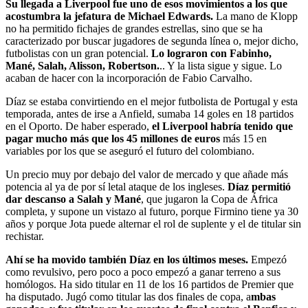
Su llegada a Liverpool fue uno de esos movimientos a los que
acostumbra la jefatura de Michael Edwards.
La mano de Klopp
no ha permitido fichajes de grandes estrellas, sino que se ha
caracterizado por buscar jugadores de segunda línea o, mejor dicho,
futbolistas con un gran potencial.
Lo lograron con Fabinho,
Mané, Salah, Alisson, Robertson.
.. Y la lista sigue y sigue. Lo
acaban de hacer con la incorporación de Fabio Carvalho.
Díaz se estaba convirtiendo en el mejor futbolista de Portugal y esta
temporada, antes de irse a Anfield, sumaba 14 goles en 18 partidos
en el Oporto. De haber esperado,
el Liverpool habría tenido que
pagar mucho más que los 45 millones de euros
más 15 en
variables por los que se aseguró el futuro del colombiano.
Un precio muy por debajo del valor de mercado y que añade más
potencia al ya de por sí letal ataque de los ingleses.
Díaz permitió
dar descanso a Salah y Mané
, que jugaron la Copa de África
completa, y supone un vistazo al futuro, porque Firmino tiene ya 30
años y porque Jota puede alternar el rol de suplente y el de titular sin
rechistar.
Ahí se ha movido también Díaz en los últimos meses.
Empezó
como revulsivo, pero poco a poco empezó a ganar terreno a sus
homólogos. Ha sido titular en 11 de los 16 partidos de Premier que
ha disputado. Jugó como titular las dos finales de copa, a
mbas