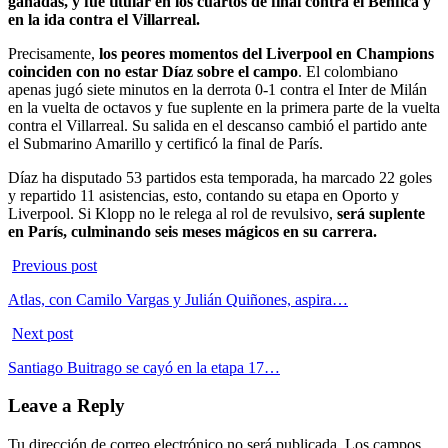
ganadas, y fue titular en los cuartos de final contra el Benfica y
en la ida contra el Villarreal.
Precisamente,
los peores momentos del Liverpool en Champions
coinciden con no estar Díaz sobre el campo
. El colombiano
apenas jugó siete minutos en la derrota 0-1 contra el Inter de Milán
en la vuelta de octavos y fue suplente en la primera parte de la vuelta
contra el Villarreal. Su salida en el descanso cambió el partido ante
el Submarino Amarillo y certificó la final de París.
Díaz ha disputado 53 partidos esta temporada, ha marcado 22 goles
y repartido 11 asistencias, esto, contando su etapa en Oporto y
Liverpool. Si Klopp no le relega al rol de revulsivo,
será suplente
en París, culminando seis meses mágicos en su carrera.
Previous post
Atlas, con Camilo Vargas y Julián Quiñones, aspira…
Next post
Santiago Buitrago se cayó en la etapa 17…
Leave a Reply
Tu dirección de correo electrónico no será publicada.
Los campos