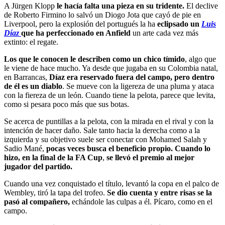
A Jürgen Klopp
le hacía falta una pieza en su tridente.
El declive
de Roberto Firmino lo salvó un Diogo Jota que cayó de pie en
Liverpool, pero la explosión del portugués la ha
eclipsado un
Luis
Díaz
que ha perfeccionado en Anfield
un arte cada vez más
extinto: el regate.
Los que le conocen le describen como un chico tímido
, algo que
le viene de hace mucho. Ya desde que jugaba en su Colombia natal,
en Barrancas,
Díaz era reservado fuera del campo, pero dentro
de él es un diablo
. Se mueve con la ligereza de una pluma y ataca
con la fiereza de un león. Cuando tiene la pelota, parece que levita,
como si pesara poco más que sus botas.
Se acerca de puntillas a la pelota, con la mirada en el rival y con la
intención de hacer daño. Sale tanto hacia la derecha como a la
izquierda y su objetivo suele ser conectar con Mohamed Salah y
Sadio Mané,
pocas veces busca el beneficio propio. Cuando lo
hizo, en la final de la FA Cup
,
se llevó el premio al mejor
jugador del partido.
Cuando una vez conquistado el título, levantó la copa en el palco de
Wembley, tiró la tapa del trofeo.
Se dio cuenta y entre risas se la
pasó al compañero,
echándole las culpas a él. Pícaro, como en el
campo.