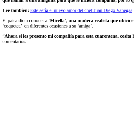
que llamar a una amiguita para que le hiciera compañía, por lo q
Lee también:
Este sería el nuevo amor del chef Juan Diego Vanegas
El paisa dio a conocer a ‘
Mirella
’,
una muñeca realista que ubicó en
‘coquetea’ en diferentes ocasiones a su ‘amiga’.
“
Ahora si les presento mi compañía para esta cuarentena, cosita
comentarios.