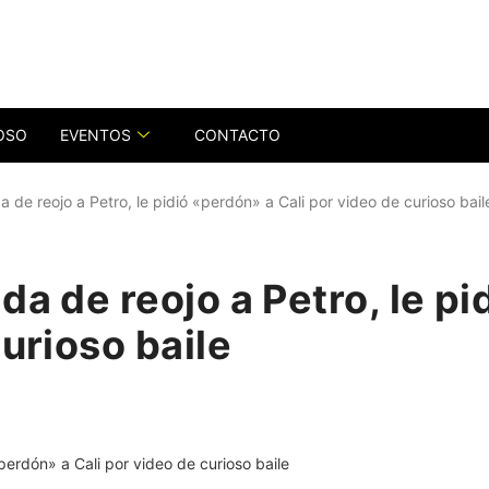
OSO
EVENTOS
CONTACTO
a de reojo a Petro, le pidió «perdón» a Cali por video de curioso bail
da de reojo a Petro, le p
curioso baile