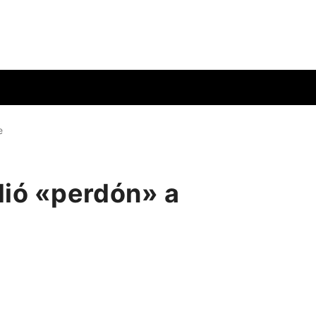
e
idió «perdón» a