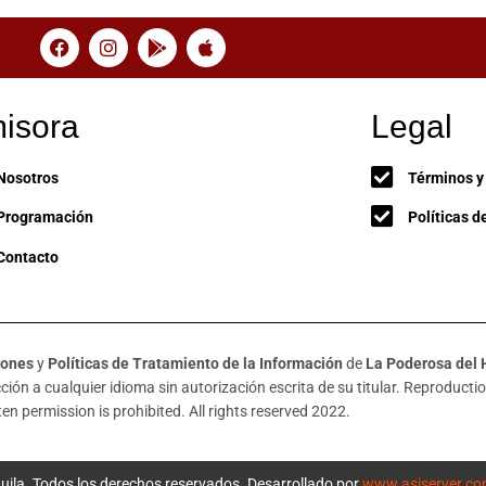
isora
Legal
Nosotros
Términos y
Programación
Políticas d
Contacto
iones
y
Políticas de Tratamiento de la Información
de
La Poderosa del 
ión a cualquier idioma sin autorización escrita de su titular. Reproduction
en permission is prohibited. All rights reserved 2022.
uila. Todos los derechos reservados. Desarrollado por
www.asiserver.c