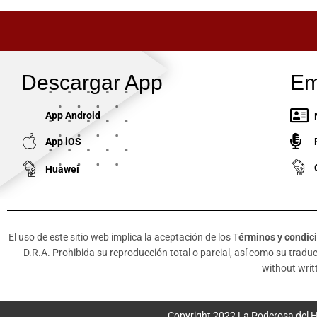
Descargar App
Em
App Android
App iOS
Huawei
El uso de este sitio web implica la aceptación de los T
érminos y condic
D.R.A. Prohibida su reproducción total o parcial, así como su traducc
without writt
Copyright 2022 La Poderosa del H