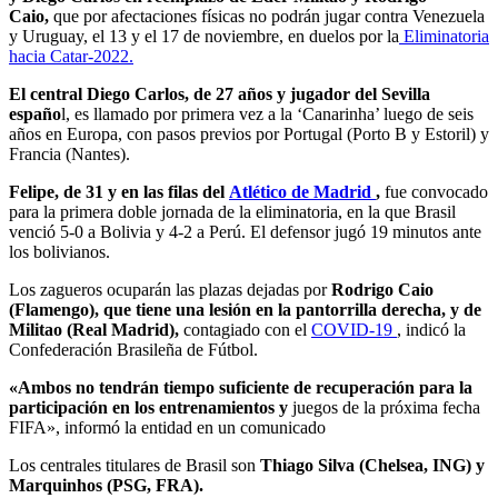
Caio,
que por afectaciones físicas no podrán jugar contra Venezuela
y Uruguay, el 13 y el 17 de noviembre, en duelos por la
Eliminatoria
hacia Catar-2022.
El central Diego Carlos, de 27 años y jugador del Sevilla
españo
l, es llamado por primera vez a la ‘Canarinha’ luego de seis
años en Europa, con pasos previos por Portugal (Porto B y Estoril) y
Francia (Nantes).
Felipe, de 31 y en las filas del
Atlético de Madrid
,
fue convocado
para la primera doble jornada de la eliminatoria, en la que Brasil
venció 5-0 a Bolivia y 4-2 a Perú. El defensor jugó 19 minutos ante
los bolivianos.
Los zagueros ocuparán las plazas dejadas por
Rodrigo Caio
(Flamengo), que tiene una lesión en la pantorrilla derecha, y de
Militao (Real Madrid),
contagiado con el
COVID-19
, indicó la
Confederación Brasileña de Fútbol.
«Ambos no tendrán tiempo suficiente de recuperación para la
participación en los entrenamientos y
juegos de la próxima fecha
FIFA», informó la entidad en un comunicado
Los centrales titulares de Brasil son
Thiago Silva (Chelsea, ING) y
Marquinhos (PSG, FRA).