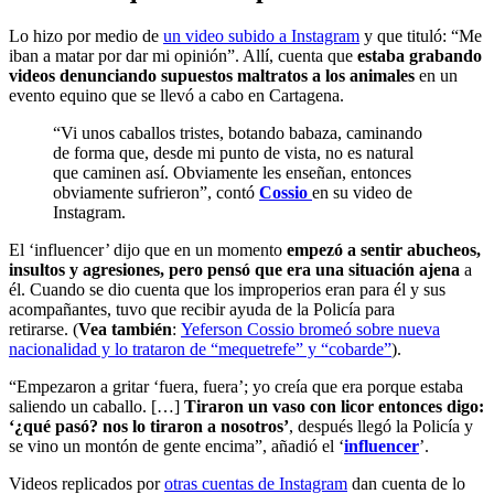
Lo hizo por medio de
un video subido a Instagram
y que tituló: “Me
iban a matar por dar mi opinión”. Allí, cuenta que
estaba grabando
videos denunciando supuestos maltratos a los animales
en un
evento equino que se llevó a cabo en Cartagena.
“Vi unos caballos tristes, botando babaza, caminando
de forma que, desde mi punto de vista, no es natural
que caminen así. Obviamente les enseñan, entonces
obviamente sufrieron”, contó
Cossio
en su video de
Instagram.
El ‘influencer’ dijo que en un momento
empezó a sentir abucheos,
insultos y agresiones, pero pensó que era una situación ajena
a
él. Cuando se dio cuenta que los improperios eran para él y sus
acompañantes, tuvo que recibir ayuda de la Policía para
retirarse.
(
Vea también
:
Yeferson Cossio bromeó sobre nueva
nacionalidad y lo trataron de “mequetrefe” y “cobarde”
).
“Empezaron a gritar ‘fuera, fuera’; yo creía que era porque estaba
saliendo un caballo. […]
Tiraron un vaso con licor entonces digo:
‘¿qué pasó? nos lo tiraron a nosotros’
, después llegó la Policía y
se vino un montón de gente encima”, añadió el ‘
influencer
’.
Videos replicados por
otras cuentas de Instagram
dan cuenta de lo